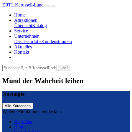
ERTL Karussell-Land
Home
Attraktionen
Übersicht
Katalog
Service
Unternehmen
Das Team
Jobs
Kundenstimmen
Aktuelles
Kontakt
Los!
Mund der Wahrheit leihen
Nostalgie
Alle Kategorien
Weitere Attraktionen entdecken:
Begrüßen
Bühne