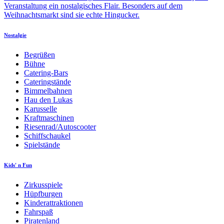
Veranstaltung ein nostalgisches Flair. Besonders auf dem
Weihnachtsmarkt sind sie echte Hingucker.
Nostalgie
Begrüßen
Bühne
Catering-Bars
Cateringstände
Bimmelbahnen
Hau den Lukas
Karusselle
Kraftmaschinen
Riesenrad/Autoscooter
Schiffschaukel
Spielstände
Kids' n Fun
Zirkusspiele
Hüpfburgen
Kinderattraktionen
Fahrspaß
Piratenland