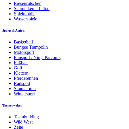
Riesenrutschen
Schminken - Tattoo
Spielmobile
Wasserspiele
Sports & Action
Basketball
Bungee Trampolin
Motorsport
Funsport / Ninja Parcours
Fußball
Golf
Klettern
Pferderennen
Radsport
Simulatoren
Wintersport
Themenwelten
Teambuilding
Wild West
Zelte