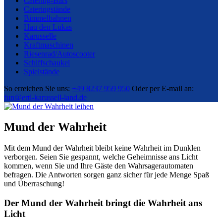
Catering-Bars
Cateringstände
Bimmelbahnen
Hau den Lukas
Karusselle
Kraftmaschinen
Riesenrad/Autoscooter
Schiffschaukel
Spielstände
So erreichen Sie uns:
+49 8237 959 950
Oder per E-mail an:
fun@ertl-karussell-land.de
Mund der Wahrheit
Mit dem Mund der Wahrheit bleibt keine Wahrheit im Dunklen
verborgen. Seien Sie gespannt, welche Geheimnisse ans Licht
kommen, wenn Sie und Ihre Gäste den Wahrsagerautomaten
befragen. Die Antworten sorgen ganz sicher für jede Menge Spaß
und Überraschung!
Der Mund der Wahrheit bringt die Wahrheit ans
Licht