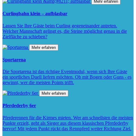
Mehr erfahren
Curlingbahn klein – aufblasbar
Lassen Sie Ihre Gäste beim Curling gegeneinander antreten.
Welcher Mannschaft gelingt es, die Steine möglichst genau in die
Zielfläche zu schieben?
Mehr erfahren
Sportarena
Die Sportarena ist das richtige Eventmodul, wenn sich Ihre Gäste
ein sportliches Duell liefern möchten. Ob mit Bogen oder Guns - es
gewinnt, wer die meisten Points trifft.
Mehr erfahren
Pferdederby 6er
Pferderennen für die Kirmes mieten. Wer am schnellsten die meisten
Punkte erzielt, geht als Sieger aus diesem klassischen Pferdederby
hervor! Mit jedem Punkt rückt das Rennpferd weiter Richtung Ziel.