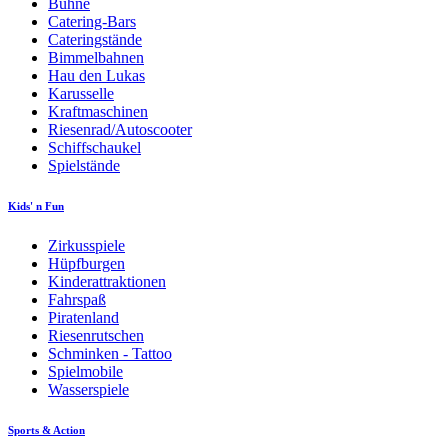
Bühne
Catering-Bars
Cateringstände
Bimmelbahnen
Hau den Lukas
Karusselle
Kraftmaschinen
Riesenrad/Autoscooter
Schiffschaukel
Spielstände
Kids' n Fun
Zirkusspiele
Hüpfburgen
Kinderattraktionen
Fahrspaß
Piratenland
Riesenrutschen
Schminken - Tattoo
Spielmobile
Wasserspiele
Sports & Action