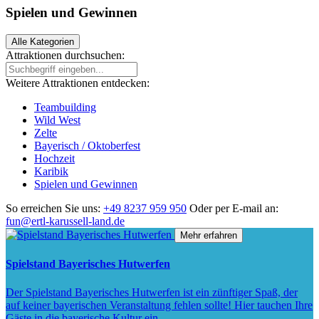
Spielen und Gewinnen
Alle Kategorien
Attraktionen durchsuchen:
Weitere Attraktionen entdecken:
Teambuilding
Wild West
Zelte
Bayerisch / Oktoberfest
Hochzeit
Karibik
Spielen und Gewinnen
So erreichen Sie uns:
+49 8237 959 950
Oder per E-mail an:
fun@ertl-karussell-land.de
Mehr erfahren
Spielstand Bayerisches Hutwerfen
Der Spielstand Bayerisches Hutwerfen ist ein zünftiger Spaß, der
auf keiner bayerischen Veranstaltung fehlen sollte! Hier tauchen Ihre
Gäste in die bayerische Kultur ein.