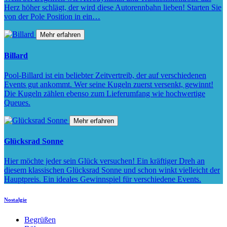
Herz höher schlägt, der wird diese Autorennbahn lieben! Starten Sie
von der Pole Position in ein…
Mehr erfahren
Billard
Pool-Billard ist ein beliebter Zeitvertreib, der auf verschiedenen
Events gut ankommt. Wer seine Kugeln zuerst versenkt, gewinnt!
Die Kugeln zählen ebenso zum Lieferumfang wie hochwertige
Queues.
Mehr erfahren
Glücksrad Sonne
Hier möchte jeder sein Glück versuchen! Ein kräftiger Dreh an
diesem klassischen Glücksrad Sonne und schon winkt vielleicht der
Hauptpreis. Ein ideales Gewinnspiel für verschiedene Events.
Nostalgie
Begrüßen