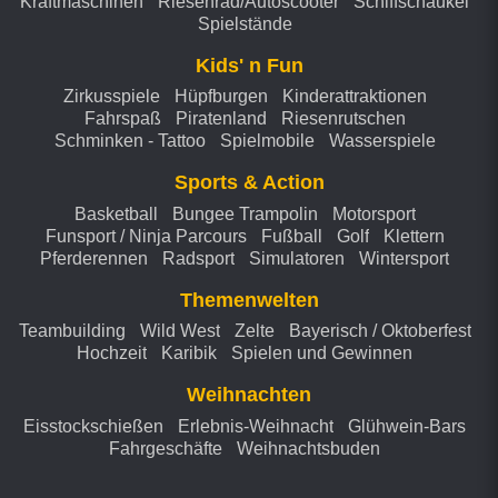
Kraftmaschinen
Riesenrad/Autoscooter
Schiffschaukel
Spielstände
Kids' n Fun
Zirkusspiele
Hüpfburgen
Kinderattraktionen
Fahrspaß
Piratenland
Riesenrutschen
Schminken - Tattoo
Spielmobile
Wasserspiele
Sports & Action
Basketball
Bungee Trampolin
Motorsport
Funsport / Ninja Parcours
Fußball
Golf
Klettern
Pferderennen
Radsport
Simulatoren
Wintersport
Themenwelten
Teambuilding
Wild West
Zelte
Bayerisch / Oktoberfest
Hochzeit
Karibik
Spielen und Gewinnen
Weihnachten
Eisstockschießen
Erlebnis-Weihnacht
Glühwein-Bars
Fahrgeschäfte
Weihnachtsbuden