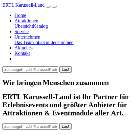
ERTL Karussell-Land
Home
Attraktionen
Übersicht
Katalog
Service
Unternehmen
Das Team
Jobs
Kundenstimmen
Aktuelles
Kontakt
Los!
Wir bringen Menschen zusammen
ERTL Karussell-Land ist lhr Partner für
Erlebnisevents und größter Anbieter für
Attraktionen & Eventmodule aller Art.
Los!