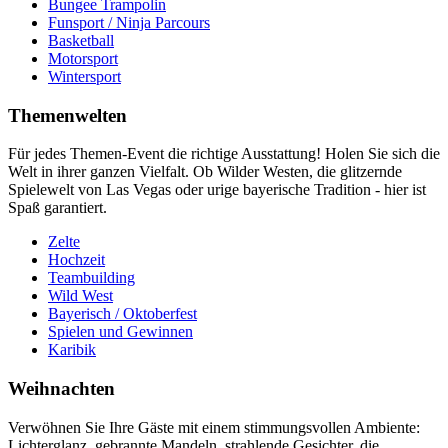
Bungee Trampolin
Funsport / Ninja Parcours
Basketball
Motorsport
Wintersport
Themenwelten
Für jedes Themen-Event die richtige Ausstattung! Holen Sie sich die
Welt in ihrer ganzen Vielfalt. Ob Wilder Westen, die glitzernde
Spielewelt von Las Vegas oder urige bayerische Tradition - hier ist
Spaß garantiert.
Zelte
Hochzeit
Teambuilding
Wild West
Bayerisch / Oktoberfest
Spielen und Gewinnen
Karibik
Weihnachten
Verwöhnen Sie Ihre Gäste mit einem stimmungsvollen Ambiente:
Lichterglanz, gebrannte Mandeln, strahlende Gesichter, die