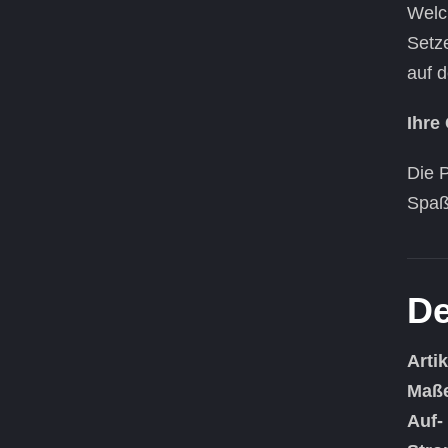
Welc
Setze
auf d
Ihre
Die 
Spaß
De
Arti
Maß
Auf-