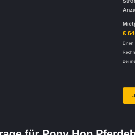
Stro
Anza
Miet
€ 64
Einen 
Rechn
Bei me
J
rage für Pony Hop Pferde