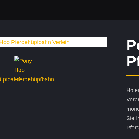
P
P
Holen
Vera
mond
Sie I
Pfer