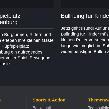
ielplatz
Bullriding für Kinde
enburg
Jetzt geht's rund! Auf u
Bullriding für Kinder mü
n Burgtürmen, Rittern und
kleinen Reiter versuchen
 erleben Ihre kleinen Gäste
lange wie möglich im Sat
 Hüpfspielplatz
widerspenstigen Bullen z
burg ein aufregendes
er voller Spiel, Bewegung
tasie.
n
Sports & Action
Themenwe
Basketball
Teambuildi