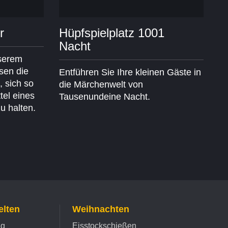
r
Hüpfspielplatz 1001
Nacht
nserem
ssen die
Entführen Sie Ihre kleinen Gäste in
, sich so
die Märchenwelt von
tel eines
Tausenundeine Nacht.
u halten.
lten
Weihnachten
ng
Eisstockschießen