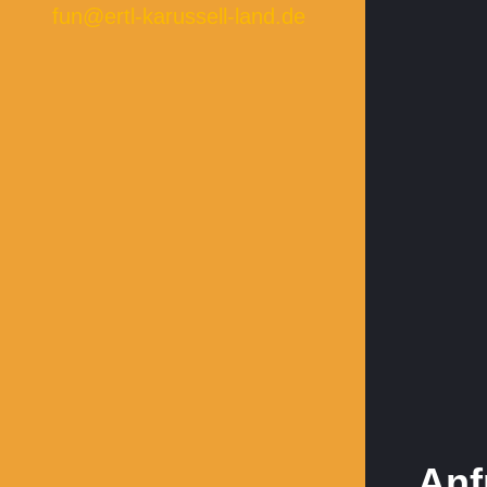
fun@ertl-karussell-land.de
Anf