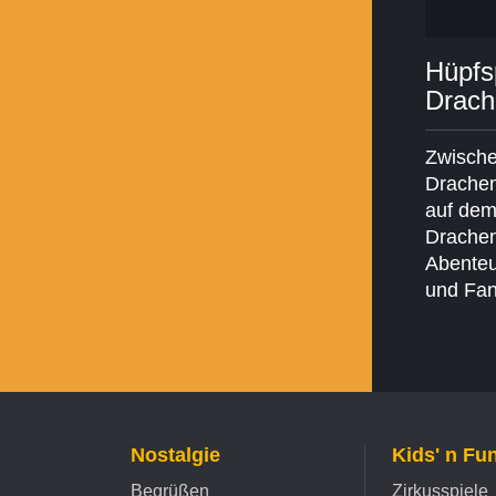
Hüpfsp
Drach
Zwische
Drachen
auf dem
Drachen
Abenteu
und Fan
Nostalgie
Kids' n Fu
Begrüßen
Zirkusspiele