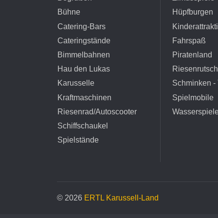
Bühne
Hüpfburgen
Catering-Bars
Kinderattrakt
Cateringstände
Fahrspaß
Bimmelbahnen
Piratenland
Hau den Lukas
Riesenrutsc
Karusselle
Schminken - 
Kraftmaschinen
Spielmobile
Riesenrad/Autoscooter
Wasserspiel
Schiffschaukel
Spielstände
© 2026
ERTL Karussell-Land