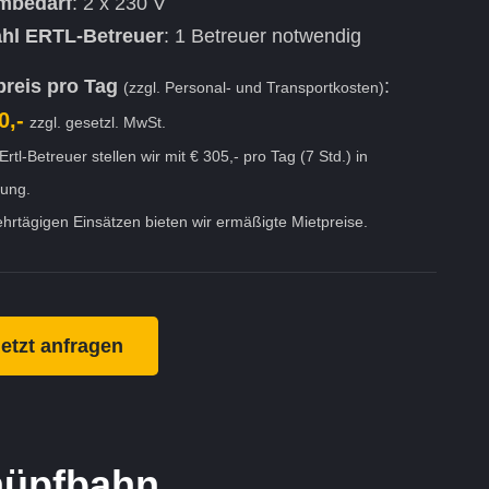
mbedarf
: 2 x 230 V
hl ERTL-Betreuer
: 1 Betreuer notwendig
preis pro Tag
:
(zzgl. Personal- und Transportkosten)
0,-
zzgl. gesetzl. MwSt.
Ertl-Betreuer stellen wir mit € 305,- pro Tag (7 Std.) in
ung.
hrtägigen Einsätzen bieten wir ermäßigte Mietpreise.
etzt anfragen
hüpfbahn