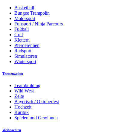
Basketball
Bungee Trampolin
Motorsport
Funsport / Ninja Parcours
Fußball
Golf
Klettern
Pferderennen
Radsport
Simulatoren
Wintersport
Themenwelten
Teambuilding
Wild West
Zelte
Bayerisch / Oktoberfest
Hochzeit
Karibik
Spielen und Gewinnen
Weihnachten