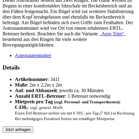
Dieser Astrotrainer besteht aus zwei Ringen. Die Gäste werden zu
Beginn in einer komfortablen Sitzschale im Beckenbereich und an
den Füßen festgemacht. Ein Bügel wird zur weiteren Stabilisierung
über dem Kopf herabgelassen und ebenfalls im Beckenbereich
befestigt. Am Bügel befinden sich zwei Griffe zum Festhalten. Der
Astronautentrainer wird vor Ort von einem erfahrenen ERTL-
Betreuer bedient. Beachten Sie auch die Variante
„Aero Trim“
,
bestehend aus drei Ringen für viele weitere
Bewegungsmöglichkeiten.
Astronautentrainer
Details
Artikelnummer
: 3411
Maße
: 2m x 2,2m x 2m
Auf- und Abbauzeit
: jeweils ca. 30 Minuten
Anzahl ERTL-Betreuer
: 1 Betreuer notwendig
Mietpreis pro Tag
:
(zzgl. Personal- und Transportkosten)
€ 430,-
zzgl. gesetzl. MwSt.
Einen Ertl-Betreuer stellen wir mit € 305,- pro Tag (7 Std.) in Rechnung.
Bei mehrtägigen Einsätzen bieten wir ermäßigte Mietpreise.
Jetzt anfragen