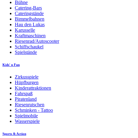
Bühne
Catering-Bars
Cateringstände
Bimmelbahnen
Hau den Lukas
Karusselle
Kraftmaschinen
Riesenrad/Autoscooter
Schiffschaukel
Spielstände
Kids' n Fun
Zirkusspiele
Hüpfburgen
Kinderattraktionen
Fahrspaß
Piratenland
Riesenrutschen
Schminken - Tattoo
Spielmobile
Wasserspiele
Sports & Action