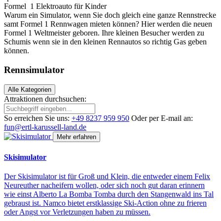
Formel 1 Elektroauto für Kinder
Warum ein Simulator, wenn Sie doch gleich eine ganze Rennstrecke
samt Formel 1 Rennwagen mieten können? Hier werden die neuen
Formel 1 Weltmeister geboren. Ihre kleinen Besucher werden zu
Schumis wenn sie in den kleinen Rennautos so richtig Gas geben
können.
Rennsimulator
Alle Kategorien
Attraktionen durchsuchen:
So erreichen Sie uns:
+49 8237 959 950
Oder per E-mail an:
fun@ertl-karussell-land.de
Mehr erfahren
Skisimulator
Der Skisimulator ist für Groß und Klein, die entweder einem Felix
Neureuther nacheifern wollen, oder sich noch gut daran erinnern
wie einst Alberto La Bomba Tomba durch den Stangenwald ins Tal
gebraust ist. Namco bietet erstklassige Ski-Action ohne zu frieren
oder Angst vor Verletzungen haben zu müssen.