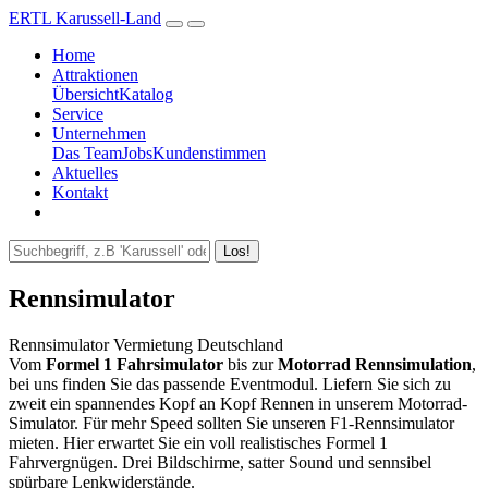
ERTL Karussell-Land
Home
Attraktionen
Übersicht
Katalog
Service
Unternehmen
Das Team
Jobs
Kundenstimmen
Aktuelles
Kontakt
Los!
Rennsimulator
Rennsimulator Vermietung Deutschland
Vom
Formel 1 Fahrsimulator
bis zur
Motorrad Rennsimulation
,
bei uns finden Sie das passende Eventmodul. Liefern Sie sich zu
zweit ein spannendes Kopf an Kopf Rennen in unserem Motorrad-
Simulator. Für mehr Speed sollten Sie unseren F1-Rennsimulator
mieten. Hier erwartet Sie ein voll realistisches Formel 1
Fahrvergnügen. Drei Bildschirme, satter Sound und sennsibel
spürbare Lenkwiderstände.