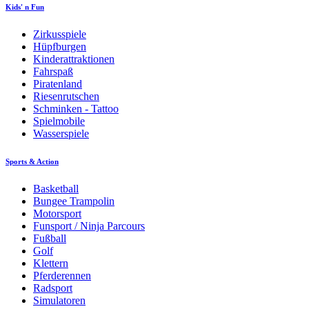
Kids' n Fun
Zirkusspiele
Hüpfburgen
Kinderattraktionen
Fahrspaß
Piratenland
Riesenrutschen
Schminken - Tattoo
Spielmobile
Wasserspiele
Sports & Action
Basketball
Bungee Trampolin
Motorsport
Funsport / Ninja Parcours
Fußball
Golf
Klettern
Pferderennen
Radsport
Simulatoren