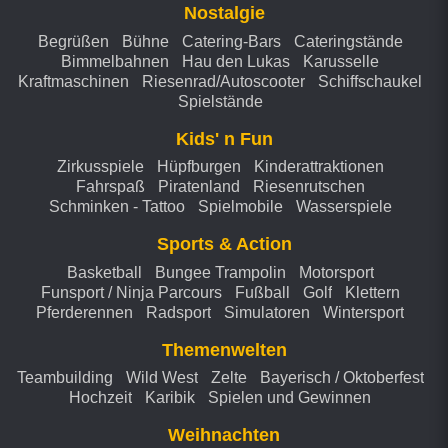
Nostalgie
Begrüßen
Bühne
Catering-Bars
Cateringstände
Bimmelbahnen
Hau den Lukas
Karusselle
Kraftmaschinen
Riesenrad/Autoscooter
Schiffschaukel
Spielstände
Kids' n Fun
Zirkusspiele
Hüpfburgen
Kinderattraktionen
Fahrspaß
Piratenland
Riesenrutschen
Schminken - Tattoo
Spielmobile
Wasserspiele
Sports & Action
Basketball
Bungee Trampolin
Motorsport
Funsport / Ninja Parcours
Fußball
Golf
Klettern
Pferderennen
Radsport
Simulatoren
Wintersport
Themenwelten
Teambuilding
Wild West
Zelte
Bayerisch / Oktoberfest
Hochzeit
Karibik
Spielen und Gewinnen
Weihnachten