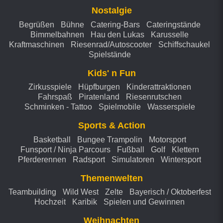
Nostalgie
Begrüßen
Bühne
Catering-Bars
Cateringstände
Bimmelbahnen
Hau den Lukas
Karusselle
Kraftmaschinen
Riesenrad/Autoscooter
Schiffschaukel
Spielstände
Kids' n Fun
Zirkusspiele
Hüpfburgen
Kinderattraktionen
Fahrspaß
Piratenland
Riesenrutschen
Schminken - Tattoo
Spielmobile
Wasserspiele
Sports & Action
Basketball
Bungee Trampolin
Motorsport
Funsport / Ninja Parcours
Fußball
Golf
Klettern
Pferderennen
Radsport
Simulatoren
Wintersport
Themenwelten
Teambuilding
Wild West
Zelte
Bayerisch / Oktoberfest
Hochzeit
Karibik
Spielen und Gewinnen
Weihnachten