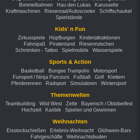
Bimmelbahnen
Hau den Lukas
Karusselle
Kraftmaschinen
Riesenrad/Autoscooter
Schiffschaukel
Spielstände
Kids' n Fun
Zirkusspiele
Hüpfburgen
Kinderattraktionen
Fahrspaß
Piratenland
Riesenrutschen
Schminken - Tattoo
Spielmobile
Wasserspiele
Sports & Action
Basketball
Bungee Trampolin
Motorsport
Funsport / Ninja Parcours
Fußball
Golf
Klettern
Pferderennen
Radsport
Simulatoren
Wintersport
Themenwelten
Teambuilding
Wild West
Zelte
Bayerisch / Oktoberfest
Hochzeit
Karibik
Spielen und Gewinnen
Weihnachten
Eisstockschießen
Erlebnis-Weihnacht
Glühwein-Bars
Fahrgeschäfte
Weihnachtsbuden