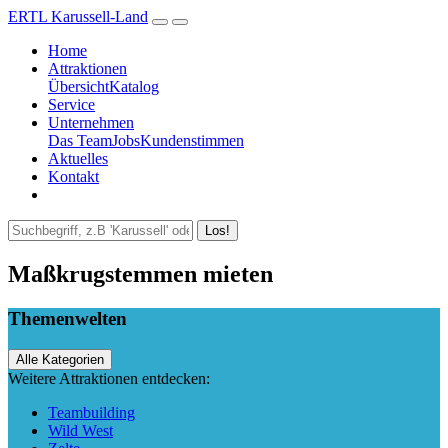
ERTL Karussell-Land
Home
Attraktionen
Übersicht
Katalog
Service
Unternehmen
Das Team
Jobs
Kundenstimmen
Aktuelles
Kontakt
Los!
Maßkrugstemmen mieten
Themenwelten
Alle Kategorien
Weitere Attraktionen entdecken:
Teambuilding
Wild West