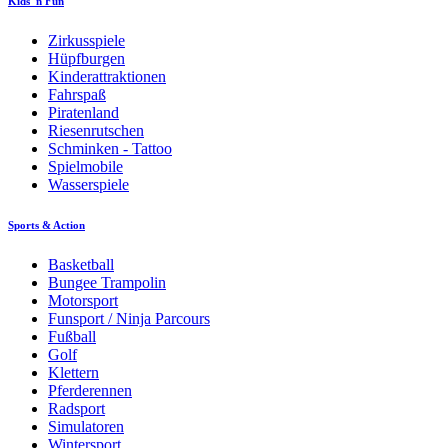
Kids' n Fun
Zirkusspiele
Hüpfburgen
Kinderattraktionen
Fahrspaß
Piratenland
Riesenrutschen
Schminken - Tattoo
Spielmobile
Wasserspiele
Sports & Action
Basketball
Bungee Trampolin
Motorsport
Funsport / Ninja Parcours
Fußball
Golf
Klettern
Pferderennen
Radsport
Simulatoren
Wintersport