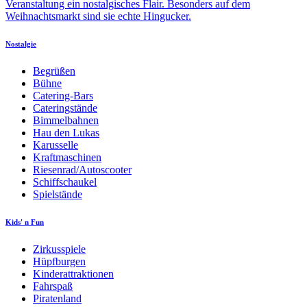
Veranstaltung ein nostalgisches Flair. Besonders auf dem
Weihnachtsmarkt sind sie echte Hingucker.
Nostalgie
Begrüßen
Bühne
Catering-Bars
Cateringstände
Bimmelbahnen
Hau den Lukas
Karusselle
Kraftmaschinen
Riesenrad/Autoscooter
Schiffschaukel
Spielstände
Kids' n Fun
Zirkusspiele
Hüpfburgen
Kinderattraktionen
Fahrspaß
Piratenland