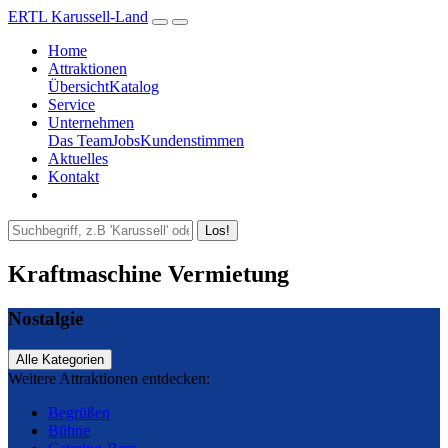
ERTL Karussell-Land
Home
Attraktionen
Übersicht
Katalog
Service
Unternehmen
Das Team
Jobs
Kundenstimmen
Aktuelles
Kontakt
Los!
Kraftmaschine Vermietung
Nostalgie
Alle Kategorien
Weitere Attraktionen entdecken:
Begrüßen
Bühne