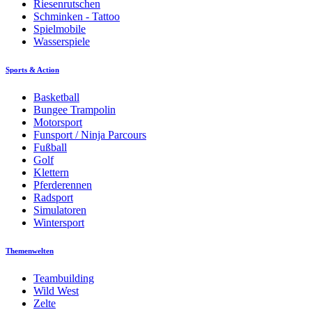
Riesenrutschen
Schminken - Tattoo
Spielmobile
Wasserspiele
Sports & Action
Basketball
Bungee Trampolin
Motorsport
Funsport / Ninja Parcours
Fußball
Golf
Klettern
Pferderennen
Radsport
Simulatoren
Wintersport
Themenwelten
Teambuilding
Wild West
Zelte