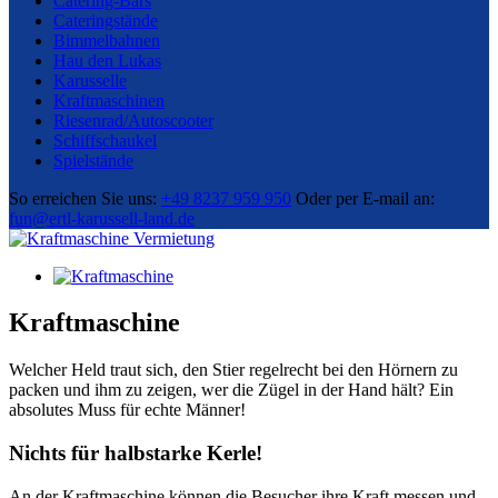
Catering-Bars
Cateringstände
Bimmelbahnen
Hau den Lukas
Karusselle
Kraftmaschinen
Riesenrad/Autoscooter
Schiffschaukel
Spielstände
So erreichen Sie uns:
+49 8237 959 950
Oder per E-mail an:
fun@ertl-karussell-land.de
Kraftmaschine
Welcher Held traut sich, den Stier regelrecht bei den Hörnern zu
packen und ihm zu zeigen, wer die Zügel in der Hand hält? Ein
absolutes Muss für echte Männer!
Nichts für halbstarke Kerle!
An der Kraftmaschine können die Besucher ihre Kraft messen und