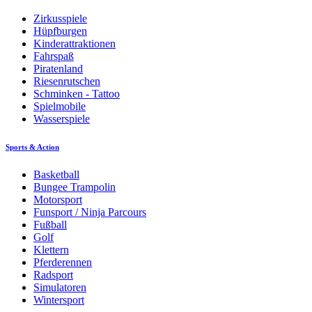
Zirkusspiele
Hüpfburgen
Kinderattraktionen
Fahrspaß
Piratenland
Riesenrutschen
Schminken - Tattoo
Spielmobile
Wasserspiele
Sports & Action
Basketball
Bungee Trampolin
Motorsport
Funsport / Ninja Parcours
Fußball
Golf
Klettern
Pferderennen
Radsport
Simulatoren
Wintersport