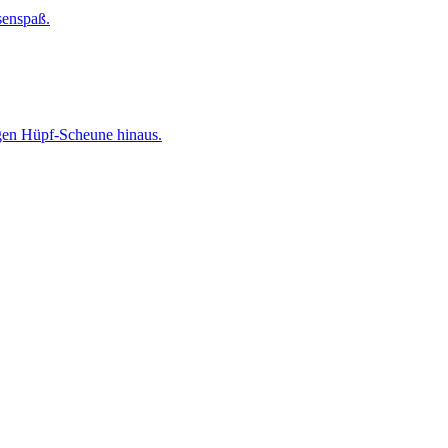
senspaß.
tigen Hüpf-Scheune hinaus.