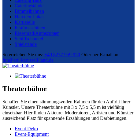
Catering-Bars
Cateringstände
Bimmelbahnen
Hau den Lukas
Karusselle
Kraftmaschinen
Riesenrad/Autoscooter
Schiffschaukel
Spielstände
So erreichen Sie uns:
+49 8237 959 950
Oder per E-mail an:
fun@ertl-karussell-land.de
Theaterbühne
Schaffen Sie einen stimmungsvollen Rahmen für den Auftritt Ihrer
Künstler. Unsere Theaterbühne mit 3 x 7,5 x 5,5 m ist vielfältig
einsetzbar. Hier finden Akteure, Moderatoren, Artisten und Künstler
ausreichend Platz für spannende Erzählungen und Darbietungen.
Event Deko
Event-Equipment