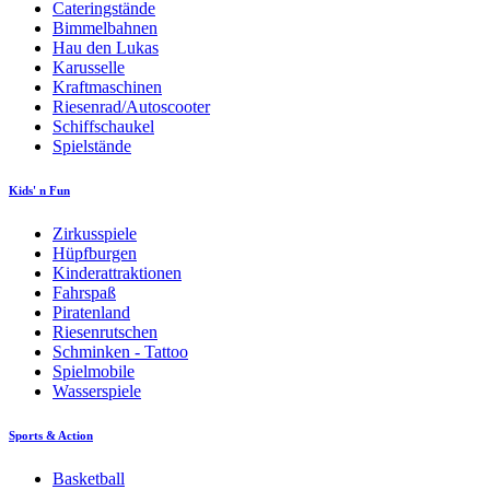
Cateringstände
Bimmelbahnen
Hau den Lukas
Karusselle
Kraftmaschinen
Riesenrad/Autoscooter
Schiffschaukel
Spielstände
Kids' n Fun
Zirkusspiele
Hüpfburgen
Kinderattraktionen
Fahrspaß
Piratenland
Riesenrutschen
Schminken - Tattoo
Spielmobile
Wasserspiele
Sports & Action
Basketball