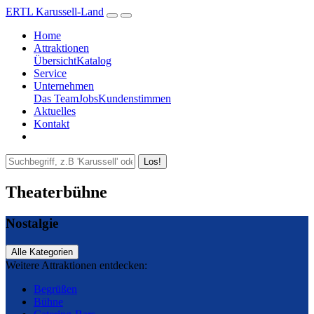
ERTL Karussell-Land
Home
Attraktionen
Übersicht
Katalog
Service
Unternehmen
Das Team
Jobs
Kundenstimmen
Aktuelles
Kontakt
Los!
Theaterbühne
Nostalgie
Alle Kategorien
Weitere Attraktionen entdecken:
Begrüßen
Bühne