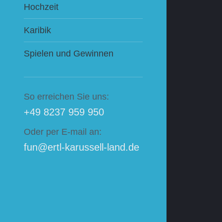
Hochzeit
Karibik
Spielen und Gewinnen
So erreichen Sie uns:
+49 8237 959 950
Oder per E-mail an:
fun@ertl-karussell-land.de