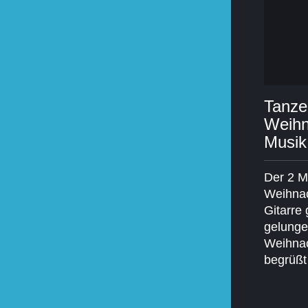
Tanze
Weihn
Musik
Der 2 M
Weihnac
Gitarre 
gelungen
Weihnac
begrüßt