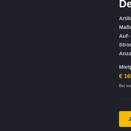
De
Arti
Maß
Auf-
Stro
Anza
Miet
€ 16
Bei me
J