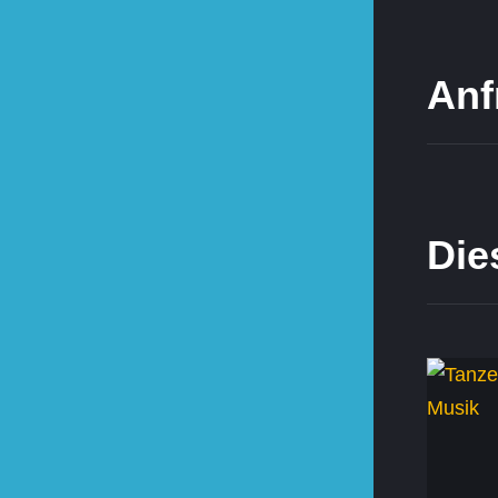
Anf
Die