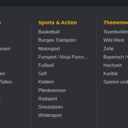
n
Sports & Action
Themenwe
Basketball
Teambuildi
Bungee Trampolin
Wild West
ionen
Motorsport
Zelte
Funsport / Ninja Parcours
Bayerisch / 
Fußball
Hochzeit
hen
Golf
Karibik
Tattoo
Klettern
Spielen un
Pferderennen
e
Radsport
Simulatoren
Wintersport