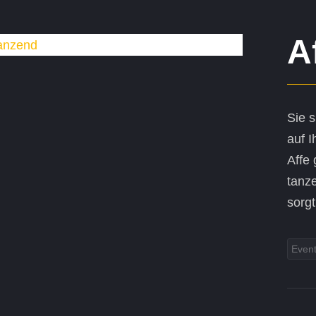
A
Sie 
auf 
Affe
tanze
sorgt
Even