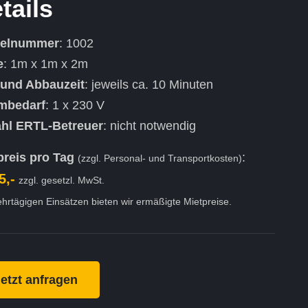
tails
kelnummer
: 1002
e
: 1m x 1m x 2m
 und Abbauzeit
: jeweils ca. 10 Minuten
mbedarf
: 1 x 230 V
hl ERTL-Betreuer
: nicht notwendig
preis pro Tag
:
(zzgl. Personal- und Transportkosten)
5,-
zzgl. gesetzl. MwSt.
hrtägigen Einsätzen bieten wir ermäßigte Mietpreise.
etzt anfragen