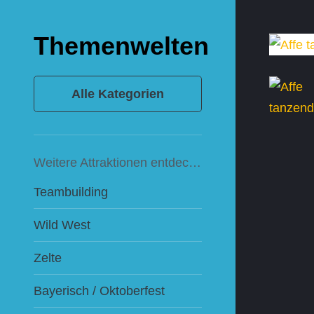
Themenwelten
Alle Kategorien
Weitere Attraktionen entdecken:
Teambuilding
Wild West
Zelte
Bayerisch / Oktoberfest