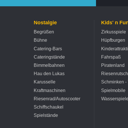
Nostalgie
Kids' n Fu
Begrüßen
Zirkusspiele
Bühne
Hüpfburgen
Catering-Bars
Kinderattrakt
Cateringstände
Fahrspaß
Bimmelbahnen
Piratenland
Hau den Lukas
Riesenrutsc
Karusselle
Schminken - 
Kraftmaschinen
Spielmobile
Riesenrad/Autoscooter
Wasserspiel
Schiffschaukel
Spielstände