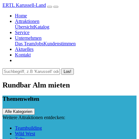
ERTL Karussell-Land
Home
Attraktionen
Übersicht
Katalog
Service
Unternehmen
Das Team
Jobs
Kundenstimmen
Aktuelles
Kontakt
Los!
Rundbar Alm mieten
Themenwelten
Alle Kategorien
Weitere Attraktionen entdecken:
Teambuilding
Wild West