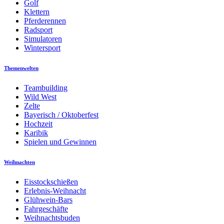
Golf
Klettern
Pferderennen
Radsport
Simulatoren
Wintersport
Themenwelten
Teambuilding
Wild West
Zelte
Bayerisch / Oktoberfest
Hochzeit
Karibik
Spielen und Gewinnen
Weihnachten
Eisstockschießen
Erlebnis-Weihnacht
Glühwein-Bars
Fahrgeschäfte
Weihnachtsbuden