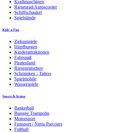
Kraftmaschinen
Riesenrad/Autoscooter
Schiffschaukel
Spielstände
Kids' n Fun
Zirkusspiele
Hüpfburgen
Kinderattraktionen
Fahrspaß
Piratenland
Riesenrutschen
Schminken - Tattoo
Spielmobile
Wasserspiele
Sports & Action
Basketball
Bungee Trampolin
Motorsport
Funsport / Ninja Parcours
Fußball