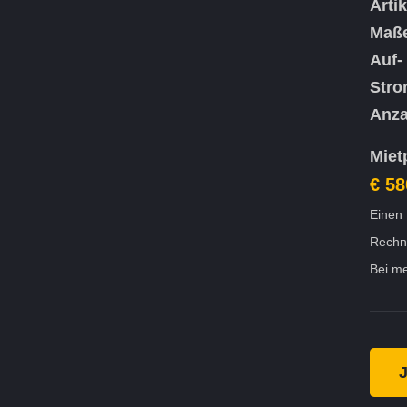
Arti
Maß
Auf-
Stro
Anza
Miet
€ 58
Einen 
Rechn
Bei me
J