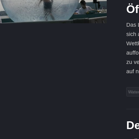
Öf
Das 
sich 
Wett
auff
zu v
auf 
Wate
De