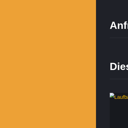
Anf
Die