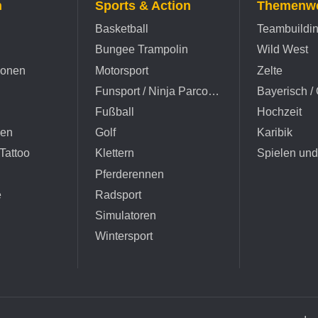
n
Sports & Action
Themenwe
Basketball
Teambuildi
Bungee Trampolin
Wild West
ionen
Motorsport
Zelte
Funsport / Ninja Parcours
Bayerisch / 
Fußball
Hochzeit
hen
Golf
Karibik
Tattoo
Klettern
Spielen un
Pferderennen
e
Radsport
Simulatoren
Wintersport