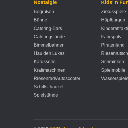
Nostalgie
Kids' n Fu
Begrüßen
Zirkusspiele
Bühne
Hüpfburgen
Catering-Bars
Kinderattrakt
Cateringstände
Fahrspaß
Bimmelbahnen
Piratenland
Hau den Lukas
Riesenrutsc
Karusselle
Schminken - 
Kraftmaschinen
Spielmobile
Riesenrad/Autoscooter
Wasserspiel
Schiffschaukel
Spielstände