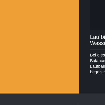
Laufbä
Wass
Bei dies
Balance
Laufbäl
begeist