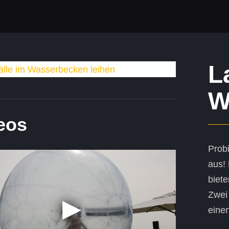
L
W
eos
Prob
aus!
biete
Zwei 
eine