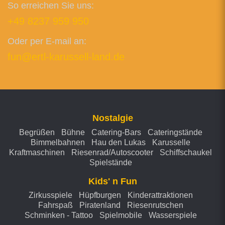
So erreichen Sie uns:
+49 8237 959 950
Oder per E-mail an:
fun@ertl-karussell-land.de
Nostalgie
Begrüßen
Bühne
Catering-Bars
Cateringstände
Bimmelbahnen
Hau den Lukas
Karusselle
Kraftmaschinen
Riesenrad/Autoscooter
Schiffschaukel
Spielstände
Kids' n Fun
Zirkusspiele
Hüpfburgen
Kinderattraktionen
Fahrspaß
Piratenland
Riesenrutschen
Schminken - Tattoo
Spielmobile
Wasserspiele