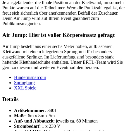
Je ausgefallender die finale Position an der Klettwand, umso mehr
Punkte warten auf die Teilnehmer. Wem die Punktzahl egal ist, der
freut sich sicherlich über anerkennenden Beifall der Zuschauer.
Denn Air Jump wird auf Ihrem Event garantiert zum
Publikumsmagneten.
Air Jump: Hier ist voller Körpereinsatz gefragt
Air Jump besteht aus einer sechs Meter hohen, aufblasbaren
Klettwand mit einem integrierten Sprungbrett für besonders
ausgefallene Sprünge. Im Lieferumfang sind besonders stark
haftende Kletthandschuhe enthalten. Unser ERTL-Team wird Sie
gern zu diesem und weiteren Eventmodulen beraten.
Hindernisparcour
Springburg
XXL Spiele
Details
Artikelnummer
: 3401
Maße
: 6m x 8m x 5m
Auf- und Abbauzeit
: jeweils ca. 60 Minuten
Strombedarf
: 1 x 230 V