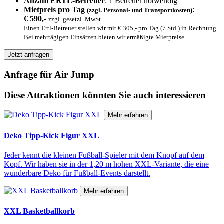
Anzahl ERTL-Betreuer
: 1 Betreuer notwendig
Mietpreis pro Tag
:
(zzgl. Personal- und Transportkosten)
€ 590,-
zzgl. gesetzl. MwSt.
Einen Ertl-Betreuer stellen wir mit € 305,- pro Tag (7 Std.) in Rechnung.
Bei mehrtägigen Einsätzen bieten wir ermäßigte Mietpreise.
Jetzt anfragen
Anfrage für Air Jump
Diese Attraktionen könnten Sie auch interessieren
Mehr erfahren
Deko Tipp-Kick Figur XXL
Jeder kennt die kleinen Fußball-Spieler mit dem Knopf auf dem
Kopf. Wir haben sie in der 1,20 m hohen XXL-Variante, die eine
wunderbare Deko für Fußball-Events darstellt.
Mehr erfahren
XXL Basketballkorb