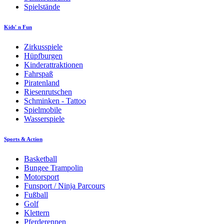
Spielstände
Kids' n Fun
Zirkusspiele
Hüpfburgen
Kinderattraktionen
Fahrspaß
Piratenland
Riesenrutschen
Schminken - Tattoo
Spielmobile
Wasserspiele
Sports & Action
Basketball
Bungee Trampolin
Motorsport
Funsport / Ninja Parcours
Fußball
Golf
Klettern
Pferderennen